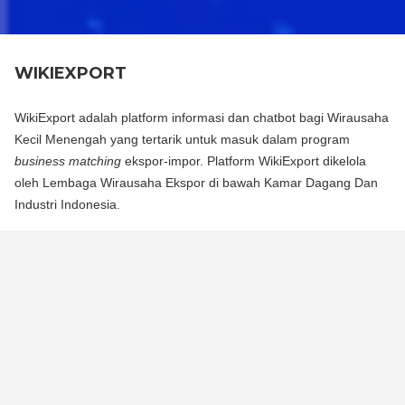
WIKIEXPORT
WikiExport adalah platform informasi dan chatbot bagi Wirausaha
Kecil Menengah yang tertarik untuk masuk dalam program
business matching
ekspor-impor. Platform WikiExport dikelola
oleh Lembaga Wirausaha Ekspor di bawah Kamar Dagang Dan
Industri Indonesia.
WikiExport adalah platform informasi dan chat bot bagi
Wirausaha Kecil Menengah yang tertarik untuk masuk dalam
program business matching ekspor-impor. Platform WikiExport
dikelola oleh Lembaga Wirausaha Ekspor di bawah Kamar
Dagang Dan Industri Indonesia.
WikiExport membantu membuka akses informasi dan
memberikan legitimasi layak ekspor bagi wirausaha.