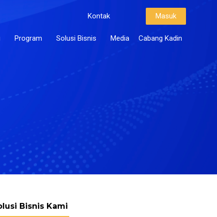
Kontak
Masuk
i
Program
Solusi Bisnis
Media
Cabang Kadin
olusi Bisnis Kami