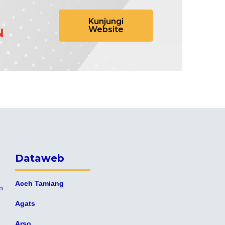
Kunjungi
Website
N
Dataweb
Aceh Tamiang
n
Agats
Arso